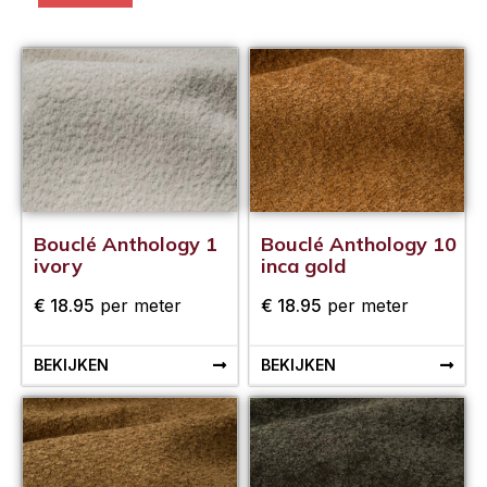
Bouclé Anthology 1
Bouclé Anthology 10
ivory
inca gold
€
18.95
per meter
€
18.95
per meter
BEKIJKEN
BEKIJKEN