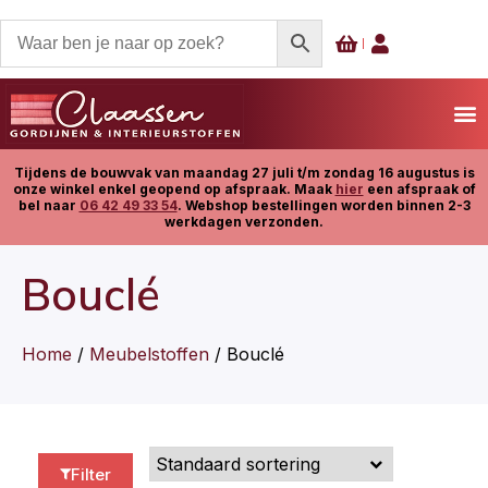
Tijdens de bouwvak van maandag 27 juli t/m zondag 16 augustus is
onze winkel enkel geopend op afspraak. Maak
hier
een afspraak of
bel naar
06 42 49 33 54
. Webshop bestellingen worden binnen 2-3
werkdagen verzonden.
Bouclé
Home
/
Meubelstoffen
/ Bouclé
Filter