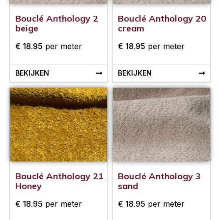
Bouclé Anthology 2
Bouclé Anthology 20
beige
cream
€
18.95
per meter
€
18.95
per meter
BEKIJKEN
BEKIJKEN
Bouclé Anthology 21
Bouclé Anthology 3
Honey
sand
€
18.95
per meter
€
18.95
per meter