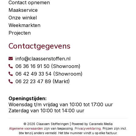
Contact opnemen
Maakservice
Onze winkel
Weekmarkten
Projecten
Contactgegevens
info@claassenstoffen.nl
06 36 16 91 50 (Showroom)
06 42 49 33 54 (Showroom)
06 22 23 47 89 (Markt)
Openingstijden:
Woensdag t/m vrijdag van 10:00 tot 17:00 uur
Zaterdag van 10:00 tot 14:00 uur
© 2026 Claassen Stofferingen | Powered by Caramelo Media
Algemene voorwaarden
zijn van toepassing.
Privacyverklaring
. Prijzen zijn incl.
btw tenzij anders vermeld. Het btw nummer vindt u op elke factuur.