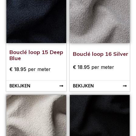
Bouclé loop 15 Deep
Bouclé loop 16 Silver
Blue
€
18.95
per meter
€
18.95
per meter
BEKIJKEN
BEKIJKEN