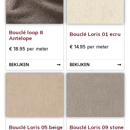
Bouclé loop 8
Bouclé Loris 01 ecru
Antelope
€
14.95
per meter
€
18.95
per meter
BEKIJKEN
BEKIJKEN
Bouclé Loris 05 beige
Bouclé Loris 09 stone