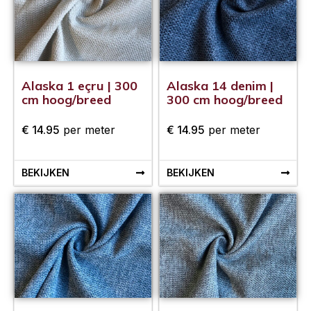
Alaska 1 eçru | 300
Alaska 14 denim |
cm hoog/breed
300 cm hoog/breed
€
14.95
per meter
€
14.95
per meter
BEKIJKEN
BEKIJKEN