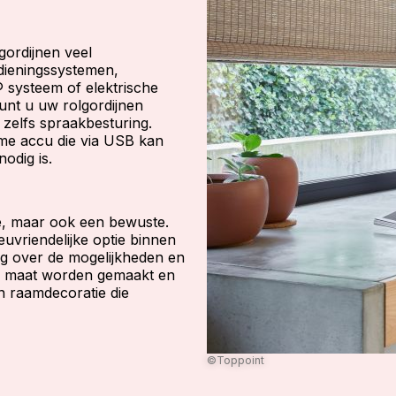
gordijnen veel
edieningssystemen,
 systeem of elektrische
kunt u uw rolgordijnen
zelfs spraakbesturing.
ame accu die via USB kan
odig is.
ze, maar ook een bewuste.
uvriendelijke optie binnen
ag over de mogelijkheden en
op maat worden gemaakt en
 raamdecoratie die
©Toppoint