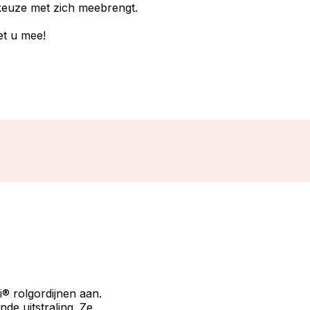
 keuze met zich meebrengt.
et u mee!
i® rolgordijnen aan.
de uitstraling. Ze