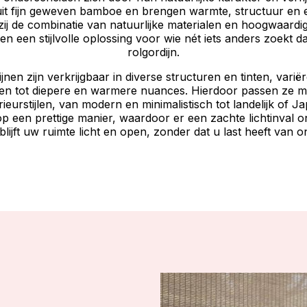
 uit fijn geweven bamboe en brengen warmte, structuur en 
kzij de combinatie van natuurlijke materialen en hoogwaard
nen een stijlvolle oplossing voor wie nét iets anders zoekt 
rolgordijn.
jnen zijn verkrijgbaar in diverse structuren en tinten, varië
uren tot diepere en warmere nuances. Hierdoor passen ze m
rieurstijlen, van modern en minimalistisch tot landelijk of 
t op een prettige manier, waardoor er een zachte lichtinval
blijft uw ruimte licht en open, zonder dat u last heeft van o