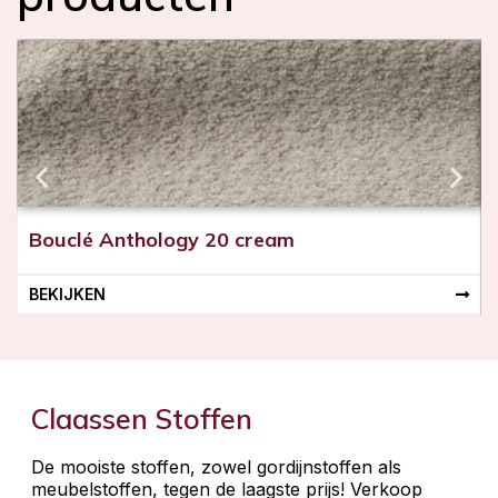
d
d
e
n
Bouclé Anthology 20 cream
BEKIJKEN
Claassen Stoffen
De mooiste stoffen, zowel gordijnstoffen als
meubelstoffen, tegen de laagste prijs! Verkoop