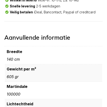
Winkel in Mierlo
Woe-vr: 10-17u, Za: 10-14u
Snelle levering
2-5 werkdagen
Veilig betalen
iDeal, Bancontact, Paypal of creditcard
Aanvullende informatie
Breedte
140 cm
Gewicht per m²
605 gr
Martindale
100000
Lichtechtheid