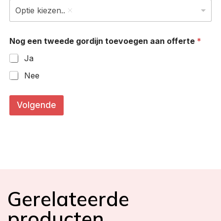
Optie kiezen..
Nog een tweede gordijn toevoegen aan offerte
*
Ja
Nee
W
e
Volgende
l
k
e
B
r
e
e
d
t
Gerelateerde
e
m
producten
i