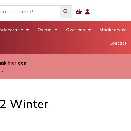
decoratie
Overig
Over ons
Maakservice
Contact
Maak
hier
een
n.
12 Winter