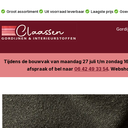
Groot assortiment
Uit voorraad leverbaar
Laagste prijs
Goed
Gordi
Tijdens de bouwvak van maandag 27 juli t/m zondag 1
afspraak of bel naar
06 42 49 33 54
. Websho