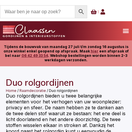
Tijdens de bouwvak van maandag 27 juli t/m zondag 16 augustus is
onze winkel enkel geopend op afspraak. Maak
hier
een afspraak of
bel naar
06 42 49 33 54
. Webshop bestellingen worden binnen 2-3
werkdagen verzonden.
Duo rolgordijnen
Home
/
Raamdecoratie
/ Duo rolgordijnen
Duo rolgordijnen bieden u twee belangrijke
elementen voor het verhogen van uw woonplezier:
privacy en sfeer. De naam hebben ze te danken aan
de twee delen stof waaruit ze bestaan: het ene deel is
licht doorlatend en het andere doorzichtig. De twee
stoffen wisselen elkaar in stroken af. Dankzij het
koord naast het rolgordijn kunt u eenvoudig de