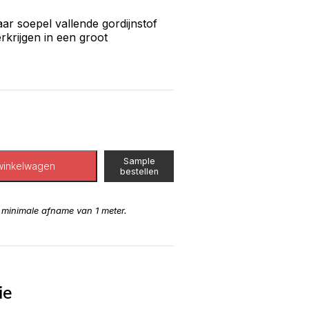
ar soepel vallende gordijnstof
erkrijgen in een groot
Sample
winkelwagen
bestellen
n minimale afname van 1 meter.
ie