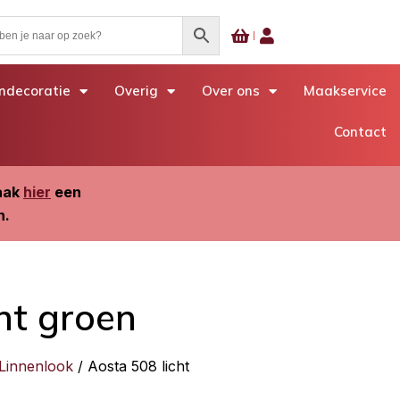
decoratie
Overig
Over ons
Maakservice
Contact
Maak
hier
een
n.
ht groen
 Linnenlook
/ Aosta 508 licht