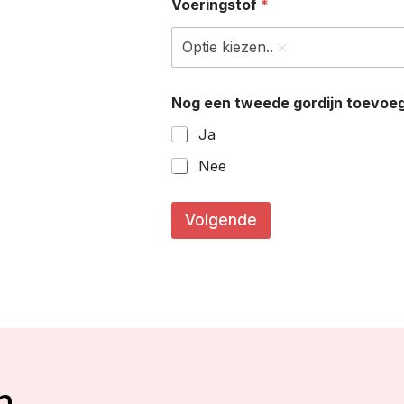
Voeringstof
*
Optie kiezen..
Nog een tweede gordijn toevoe
Ja
Nee
(
i
Volgende
n
*
*
n