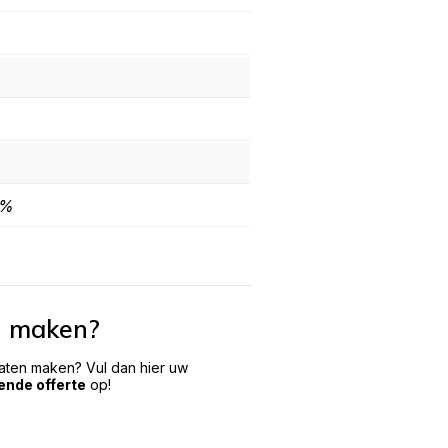
0%
n maken?
laten maken? Vul dan hier uw
vende offerte
op!