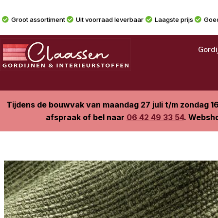
Groot assortiment
Uit voorraad leverbaar
Laagste prijs
Goed
Gordi
Tijdens de bouwvak van maandag 27 juli t/m zondag 1
afspraak of bel naar
06 42 49 33 54
. Websho