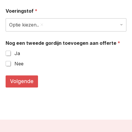
Voeringstof
*
Optie kiezen..
Nog een tweede gordijn toevoegen aan offerte
*
Ja
Nee
*
c
Volgende
m
)
(
i
n