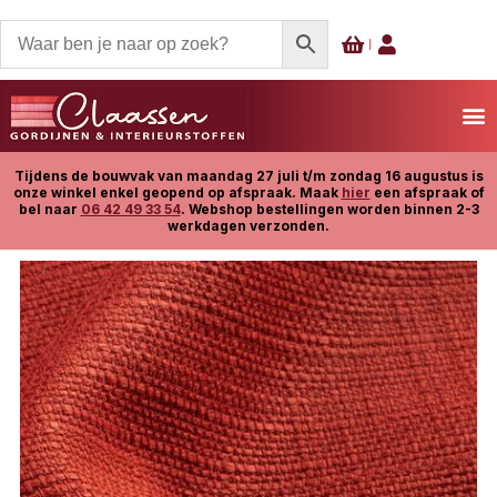
Tijdens de bouwvak van maandag 27 juli t/m zondag 16 augustus is
onze winkel enkel geopend op afspraak. Maak
hier
een afspraak of
bel naar
06 42 49 33 54
. Webshop bestellingen worden binnen 2-3
werkdagen verzonden.