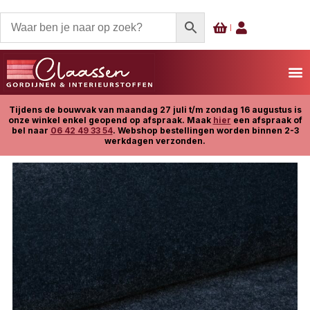
Tijdens de bouwvak van maandag 27 juli t/m zondag 16 augustus is
onze winkel enkel geopend op afspraak. Maak
hier
een afspraak of
bel naar
06 42 49 33 54
. Webshop bestellingen worden binnen 2-3
werkdagen verzonden.