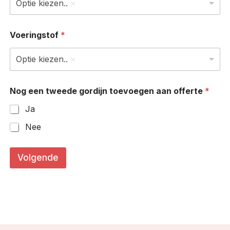
Optie kiezen..
Voeringstof
*
Optie kiezen..
Nog een tweede gordijn toevoegen aan offerte
*
Ja
Nee
P
l
Volgende
o
o
i
i
n
g
(