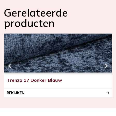
i
n
Gerelateerde
c
m
producten
)
Trenza 17 Donker Blauw
BEKIJKEN