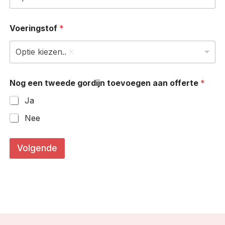
Voeringstof
*
Optie kiezen..
Nog een tweede gordijn toevoegen aan offerte
*
Ja
Nee
v
o
Volgende
e
r
i
n
g
s
t
o