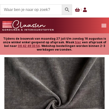
Tijdens de bouwvak van maandag 27 juli t/m zondag 16 augustus is
onze winkel enkel geopend op afspraak. Maak
hier
een afspraak of
bel naar
06 42 49 33 54
. Webshop bestellingen worden binnen 2-3
werkdagen verzonden.