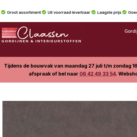
Groot assortiment
Uit voorraad leverbaar
Laagste prijs
Goed
Gordi
Tijdens de bouwvak van maandag 27 juli t/m zondag 1
afspraak of bel naar
06 42 49 33 54
. Websho