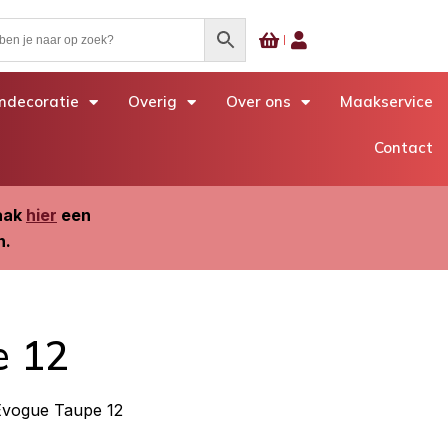
decoratie
Overig
Over ons
Maakservice
Contact
Maak
hier
een
n.
e 12
Evogue Taupe 12