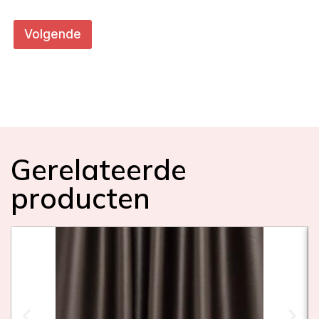
*
(
Volgende
i
n
c
m
)
Gerelateerde
producten