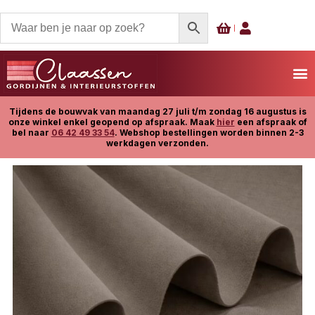
Tijdens de bouwvak van maandag 27 juli t/m zondag 16 augustus is
onze winkel enkel geopend op afspraak. Maak
hier
een afspraak of
bel naar
06 42 49 33 54
. Webshop bestellingen worden binnen 2-3
werkdagen verzonden.