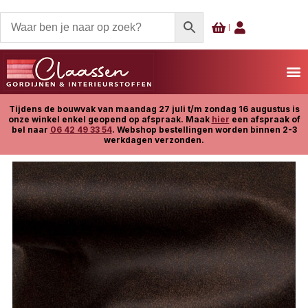
Tijdens de bouwvak van maandag 27 juli t/m zondag 16 augustus is
onze winkel enkel geopend op afspraak. Maak
hier
een afspraak of
bel naar
06 42 49 33 54
. Webshop bestellingen worden binnen 2-3
werkdagen verzonden.