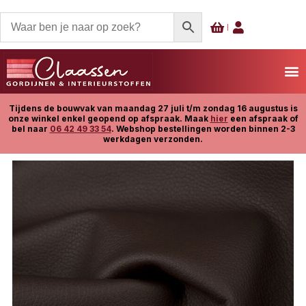
Tijdens de bouwvak van maandag 27 juli t/m zondag 16 augustus is
onze winkel enkel geopend op afspraak. Maak
hier
een afspraak of
bel naar
06 42 49 33 54
. Webshop bestellingen worden binnen 2-3
werkdagen verzonden.