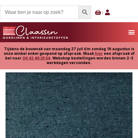
Tijdens de bouwvak van maandag 27 juli t/m zondag 16 augustus is
onze winkel enkel geopend op afspraak. Maak
hier
een afspraak of
bel naar
06 42 49 33 54
. Webshop bestellingen worden binnen 2-3
werkdagen verzonden.