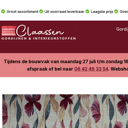
Groot assortiment
Uit voorraad leverbaar
Laagste prijs
Goed
Gordi
Tijdens de bouwvak van maandag 27 juli t/m zondag 1
afspraak of bel naar
06 42 49 33 54
. Websho