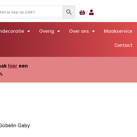
decoratie
Overig
Over ons
Maakservice
Contact
Maak
hier
een
n.
Gobelin Gaby