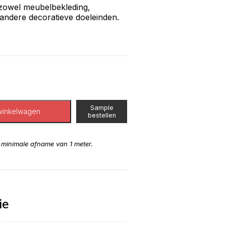
 zowel meubelbekleding,
 andere decoratieve doeleinden.
Sample
winkelwagen
bestellen
n minimale afname van 1 meter.
ie