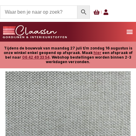
Tijdens de bouwvak van maandag 27 juli t/m zondag 16 augustus is
onze winkel enkel geopend op afspraak. Maak
hier
een afspraak of
bel naar
06 42 49 33 54
. Webshop bestellingen worden binnen 2-3
werkdagen verzonden.