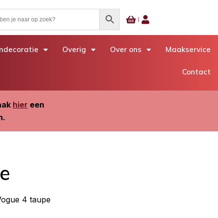
decoratie
Overig
Over ons
Maakservice
Contact
Maak
hier
een
n.
e
Vogue 4 taupe