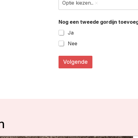
Optie kiezen..
Nog een tweede gordijn toevoe
Ja
Nee
c
m
Volgende
)
c
m
)
(
i
n
n