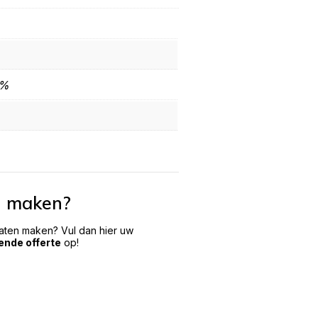
0%
n maken?
laten maken? Vul dan hier uw
vende offerte
op!