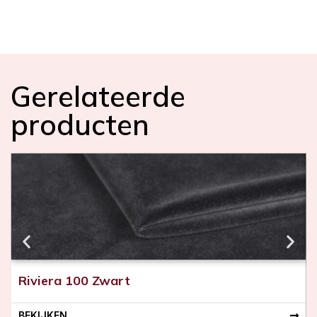
i
n
Gerelateerde
producten
Riviera 100 Zwart
BEKIJKEN