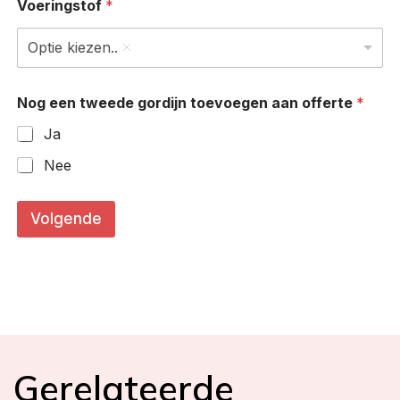
Voeringstof
*
i
n
k
Optie kiezen..
s
*
Nog een tweede gordijn toevoegen aan offerte
*
Ja
Nee
Volgende
Gerelateerde