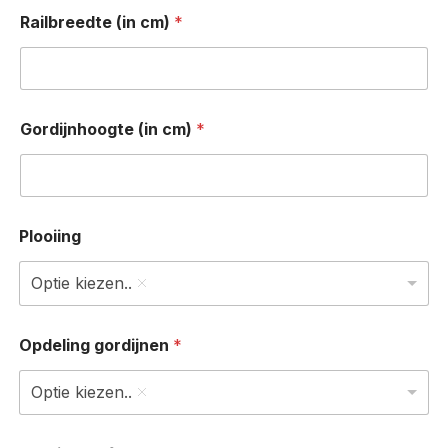
Railbreedte (in cm)
*
Gordijnhoogte (in cm)
*
Plooiing
Optie kiezen..
t
Opdeling gordijnen
*
w
e
e
Optie kiezen..
d
e
l