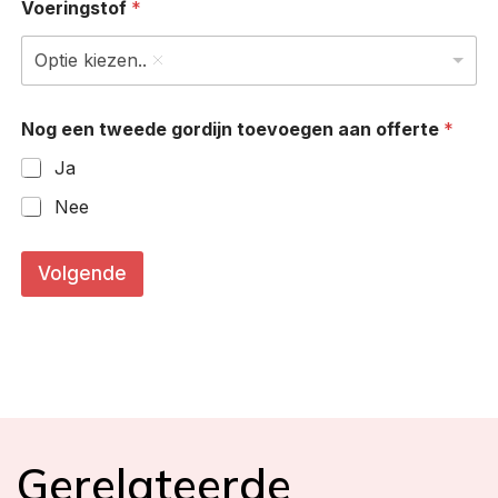
Voeringstof
*
Optie kiezen..
Nog een tweede gordijn toevoegen aan offerte
*
Ja
Nee
c
m
Volgende
)
N
o
g
*
B
r
e
e
Gerelateerde
d
t