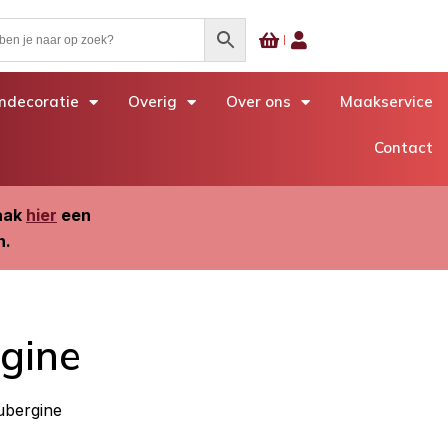
decoratie
Overig
Over ons
Maakservice
Contact
Maak
hier
een
n.
rgine
ubergine