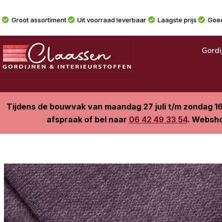
Groot assortiment
Uit voorraad leverbaar
Laagste prijs
Goed
Gordi
Tijdens de bouwvak van maandag 27 juli t/m zondag 1
afspraak of bel naar
06 42 49 33 54
. Websho