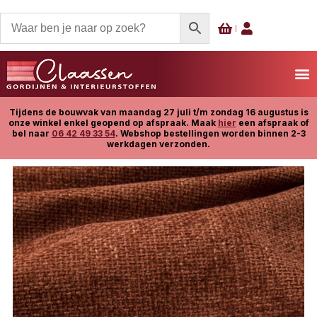
Tijdens de bouwvak van maandag 27 juli t/m zondag 16 augustus is
onze winkel enkel geopend op afspraak. Maak
hier
een afspraak of
bel naar
06 42 49 33 54
. Webshop bestellingen worden binnen 2-3
werkdagen verzonden.