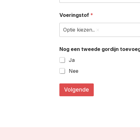
Voeringstof
*
Optie kiezen..
Nog een tweede gordijn toevoe
Ja
Nee
(
i
Volgende
n
B
r
e
e
d
t
e