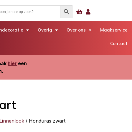
decoratie
Overig
Over ons
Maakservice
Contact
Maak
hier
een
n.
art
 Linnenlook
/ Honduras zwart