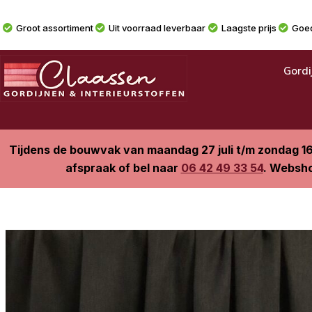
Groot assortiment
Uit voorraad leverbaar
Laagste prijs
Goed
Gordi
Tijdens de bouwvak van maandag 27 juli t/m zondag 1
afspraak of bel naar
06 42 49 33 54
. Websho