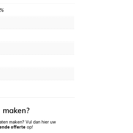
0%
n maken?
laten maken? Vul dan hier uw
vende offerte
op!