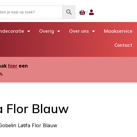
decoratie
Overig
Over ons
Maakservice
Contact
Maak
hier
een
n.
a Flor Blauw
Gobelin Latifa Flor Blauw