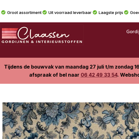
Groot assortiment
Uit voorraad leverbaar
Laagste prijs
Goed
Gordi
Tijdens de bouwvak van maandag 27 juli t/m zondag 1
afspraak of bel naar
06 42 49 33 54
. Websho