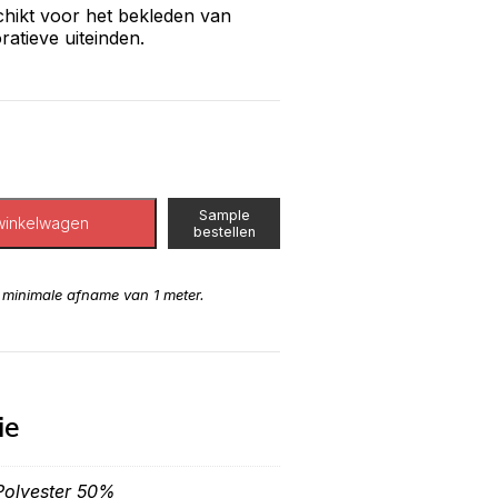
schikt voor het bekleden van
atieve uiteinden.
Sample
winkelwagen
bestellen
n minimale afname van 1 meter.
ie
olyester 50%