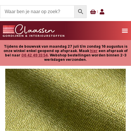
Tijdens de bouwvak van maandag 27 juli t/m zondag 16 augustus is
onze winkel enkel geopend op afspraak. Maak
hier
een afspraak of
bel naar
06 42 49 33 54
. Webshop bestellingen worden binnen 2-3
werkdagen verzonden.