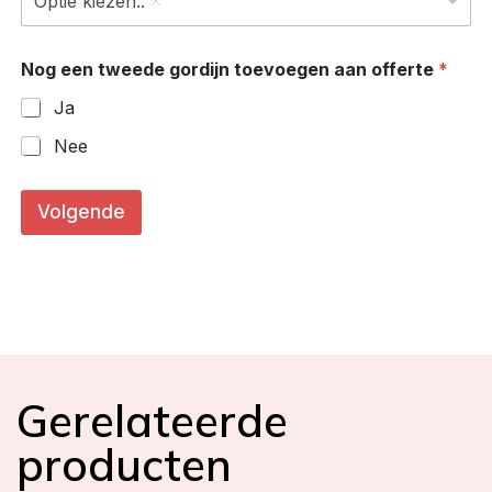
Optie kiezen..
Nog een tweede gordijn toevoegen aan offerte
*
Ja
Nee
g
o
Volgende
r
d
i
j
n
e
n
*
P
Gerelateerde
l
o
producten
o
i