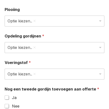
Plooiing
Optie kiezen..
Opdeling gordijnen
*
Optie kiezen..
Voeringstof
*
Optie kiezen..
c
Nog een tweede gordijn toevoegen aan offerte
*
m
)
Ja
*
c
Nee
m