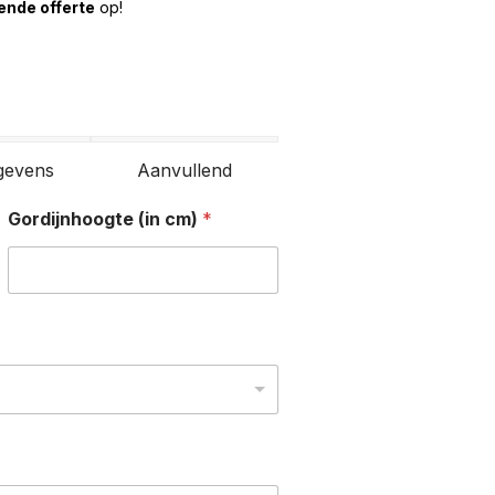
vende offerte
op!
gevens
Aanvullend
Gordijnhoogte (in cm)
*