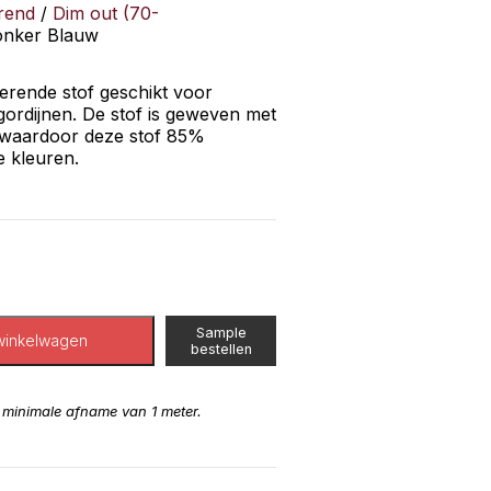
rend
/
Dim out (70-
onker Blauw
terende stof geschikt voor
 gordijnen. De stof is geweven met
 waardoor deze stof 85%
e kleuren.
Sample
winkelwagen
bestellen
n minimale afname van 1 meter.