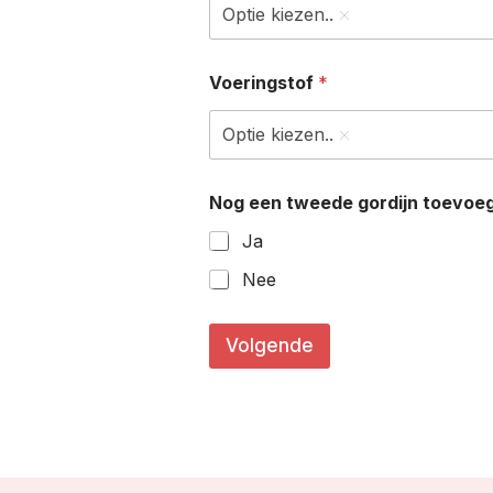
Optie kiezen..
Voeringstof
*
Optie kiezen..
Nog een tweede gordijn toevoe
Ja
Nee
*
B
Volgende
r
e
e
d
t
e
c