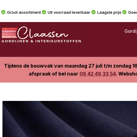
Groot assortiment
Uit voorraad leverbaar
Laagste prijs
Goed
Gordi
Tijdens de bouwvak van maandag 27 juli t/m zondag 1
afspraak of bel naar
06 42 49 33 54
. Websho