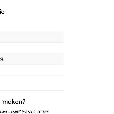
ie
0%
n maken?
laten maken? Vul dan hier uw