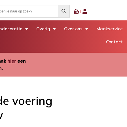
decoratie
Overig
Over ons
Maakservice
Contact
Maak
hier
een
n.
de voering
w