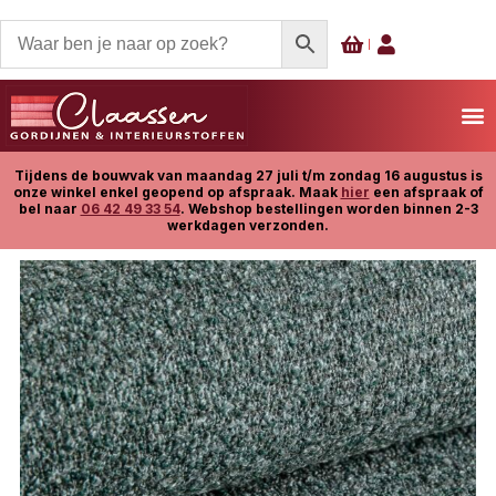
Tijdens de bouwvak van maandag 27 juli t/m zondag 16 augustus is
onze winkel enkel geopend op afspraak. Maak
hier
een afspraak of
bel naar
06 42 49 33 54
. Webshop bestellingen worden binnen 2-3
werkdagen verzonden.