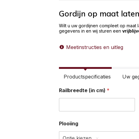
Gordijn op maat late
Wilt u uw gordijnen compleet op maat 
gegevens in en wij sturen een
vrijblij
Meetinstructies en uitleg
Productspecificaties
Uw ge
*
Railbreedte (in cm)
*
(
i
n
Plooiing
Optie kiezen..