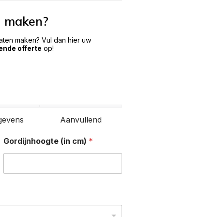
n maken?
laten maken? Vul dan hier uw
vende offerte
op!
gevens
Aanvullend
Gordijnhoogte (in cm)
*