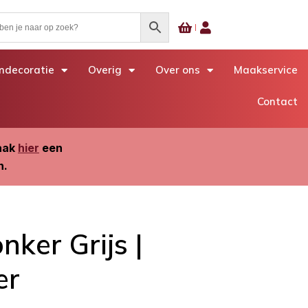
decoratie
Overig
Over ons
Maakservice
Contact
Maak
hier
een
n.
ker Grijs |
er