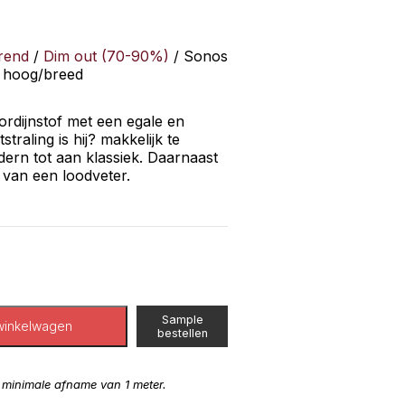
rend
/
Dim out (70-90%)
/ Sonos
r hoog/breed
ordijnstof met een egale en
traling is hij? makkelijk te
dern tot aan klassiek. Daarnaast
 van een loodveter.
Sample
winkelwagen
bestellen
n minimale afname van 1 meter.