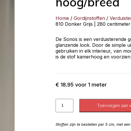
hoog/breed
Home
/
Gordijnstoffen
/
Verduiste
810 Donker Grijs | 280 centimete
De Sonos is een verduisterende g
glanzende look. Door de simple uits
gebruiken in elk interieur, van mo
is de stof kamerhoog en voorzien
€
18.95
voor 1 meter
Toevoegen aan 
Stoffen zijn te bestellen per 5 cm, met ee