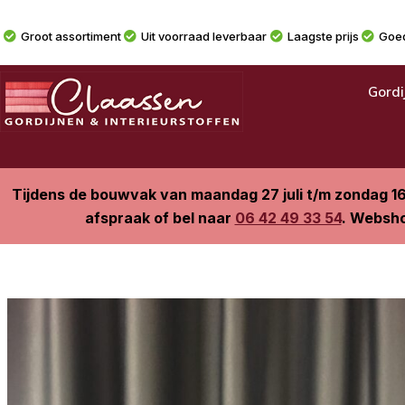
Groot assortiment
Uit voorraad leverbaar
Laagste prijs
Goed
Gordi
Tijdens de bouwvak van maandag 27 juli t/m zondag 1
afspraak of bel naar
06 42 49 33 54
. Websho