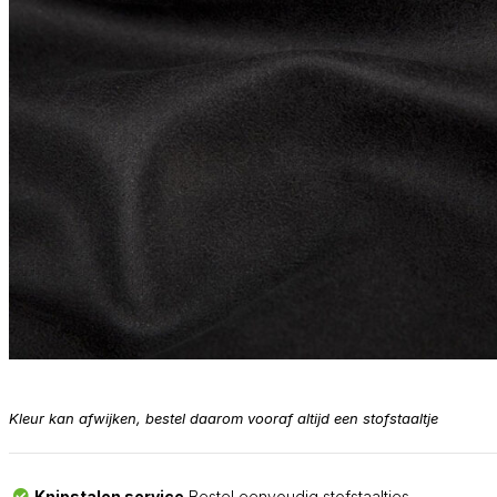
Kleur kan afwijken, bestel daarom vooraf altijd een stofstaaltje
Knipstalen service
Bestel eenvoudig stofstaaltjes