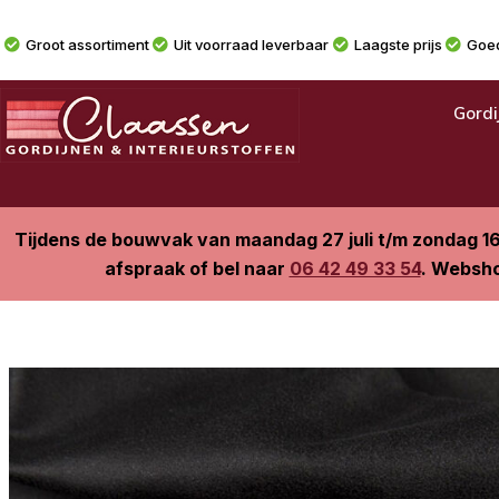
Groot assortiment
Uit voorraad leverbaar
Laagste prijs
Goed
Gordi
Tijdens de bouwvak van maandag 27 juli t/m zondag 1
afspraak of bel naar
06 42 49 33 54
. Websho