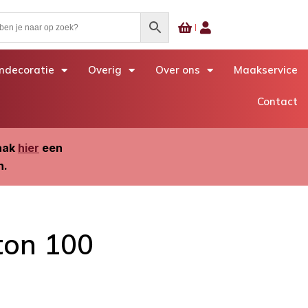
decoratie
Overig
Over ons
Maakservice
Contact
Maak
hier
een
n.
ton 100