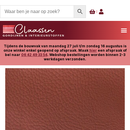
Tijdens de bouwvak van maandag 27 juli t/m zondag 16 augustus is
onze winkel enkel geopend op afspraak. Maak
hier
een afspraak of
bel naar
06 42 49 33 54
. Webshop bestellingen worden binnen 2-3
werkdagen verzonden.