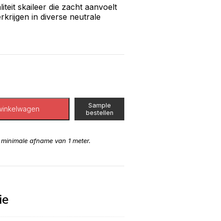
iteit skaileer die zacht aanvoelt
rkrijgen in diverse neutrale
Sample
winkelwagen
bestellen
n minimale afname van 1 meter.
ie