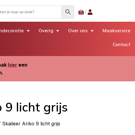
decoratie
Overig
Over ons
Maakservice
Contact
Maak
hier
een
n.
 9 licht grijs
 Skaileer Ariko 9 licht grijs