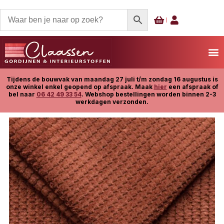
Tijdens de bouwvak van maandag 27 juli t/m zondag 16 augustus is
onze winkel enkel geopend op afspraak. Maak
hier
een afspraak of
bel naar
06 42 49 33 54
. Webshop bestellingen worden binnen 2-3
werkdagen verzonden.