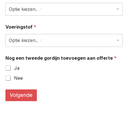
Optie kiezen..
Voeringstof
*
Optie kiezen..
Nog een tweede gordijn toevoegen aan offerte
*
Ja
Nee
r
e
Volgende
c
h
t
s
c
m