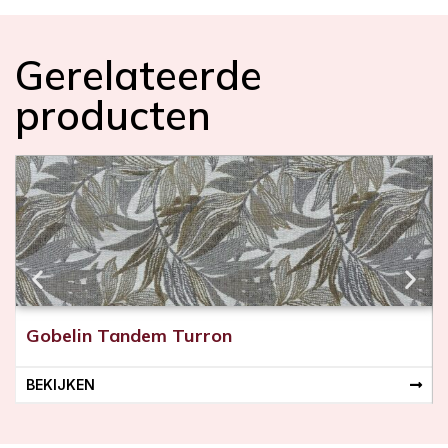
)
r
e
Gerelateerde
c
h
producten
t
s
Gobelin Tandem Turron
BEKIJKEN