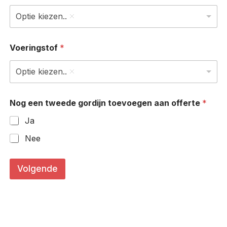
Optie kiezen..
Voeringstof
*
Optie kiezen..
Nog een tweede gordijn toevoegen aan offerte
*
Ja
Nee
(
i
Volgende
n
*
B
r
e
e