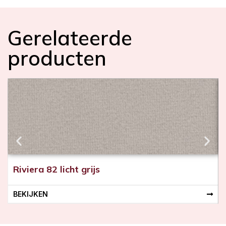
d
t
e
Gerelateerde
c
m
producten
)
Riviera 82 licht grijs
BEKIJKEN