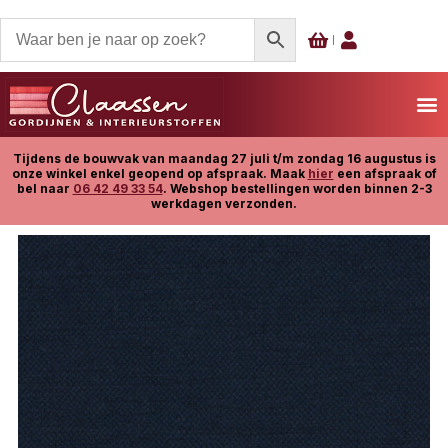
Tijdens de bouwvak van maandag 27 juli t/m zondag 16 augustus is
onze winkel enkel geopend op afspraak. Maak
hier
een afspraak of
bel naar
06 42 49 33 54
. Webshop bestellingen worden binnen 2-3
werkdagen verzonden.