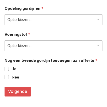
Opdeling gordijnen
*
Optie kiezen..
Voeringstof
*
Optie kiezen..
Nog een tweede gordijn toevoegen aan offerte
*
Ja
Nee
*
r
Volgende
e
c
h