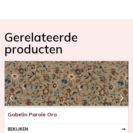
t
s
V
o
e
r
Gerelateerde
i
n
producten
g
s
t
o
f
Gobelin Parole Oro
BEKIJKEN