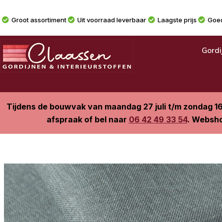
Groot assortiment
Uit voorraad leverbaar
Laagste prijs
Goed
Gordi
Tijdens de bouwvak van maandag 27 juli t/m zondag 1
afspraak of bel naar
06 42 49 33 54
. Websho