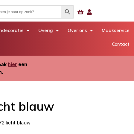
decoratie
Overig
Over ons
Maakservice
Contact
Maak
hier
een
n.
cht blauw
2 licht blauw