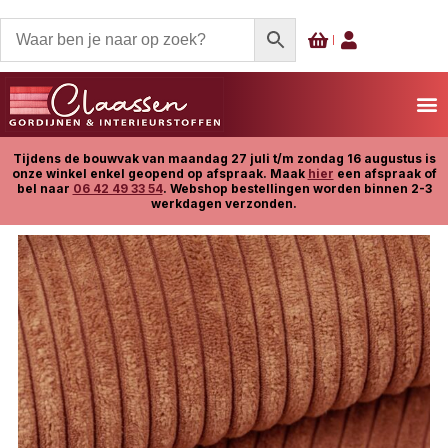
Tijdens de bouwvak van maandag 27 juli t/m zondag 16 augustus is
onze winkel enkel geopend op afspraak. Maak
hier
een afspraak of
bel naar
06 42 49 33 54
. Webshop bestellingen worden binnen 2-3
werkdagen verzonden.