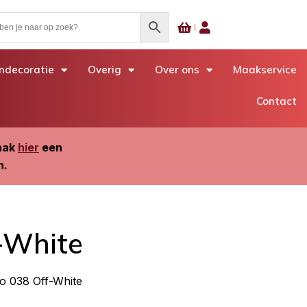
decoratie
Overig
Over ons
Maakservice
Contact
Maak
hier
een
n.
-White
o 038 Off-White