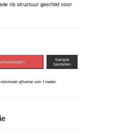
ede rib structuur geschikt voor
Sample
winkelwagen
bestellen
n minimale afname van 1 meter.
ie