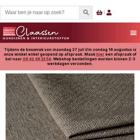
Tijdens de bouwvak van maandag 27 juli t/m zondag 16 augustus is
onze winkel enkel geopend op afspraak. Maak
hier
een afspraak of
bel naar
06 42 49 33 54
. Webshop bestellingen worden binnen 2-3
werkdagen verzonden.