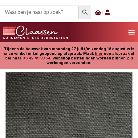
Tijdens de bouwvak van maandag 27 juli t/m zondag 16 augustus is
onze winkel enkel geopend op afspraak. Maak
hier
een afspraak of
bel naar
06 42 49 33 54
. Webshop bestellingen worden binnen 2-3
werkdagen verzonden.