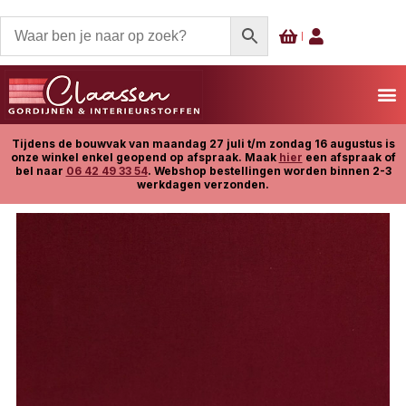
Tijdens de bouwvak van maandag 27 juli t/m zondag 16 augustus is
onze winkel enkel geopend op afspraak. Maak
hier
een afspraak of
bel naar
06 42 49 33 54
. Webshop bestellingen worden binnen 2-3
werkdagen verzonden.