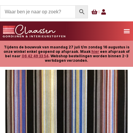
Tijdens de bouwvak van maandag 27 juli t/m zondag 16 augustus is
onze winkel enkel geopend op afspraak. Maak
hier
een afspraak of
bel naar
06 42 49 33 54
. Webshop bestellingen worden binnen 2-3
werkdagen verzonden.