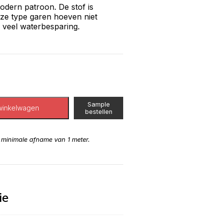
modern patroon. De stof is
e type garen hoeven niet
 veel waterbesparing.
Sample
winkelwagen
bestellen
n minimale afname van 1 meter.
ie