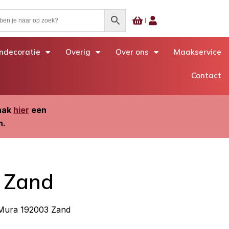
decoratie
Overig
Over ons
Maakservice
Contact
Maak
hier
een
n.
 Zand
Mura 192003 Zand