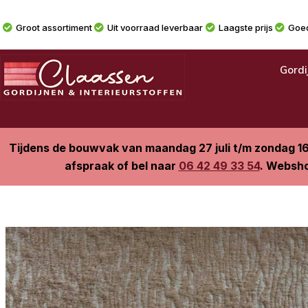
Groot assortiment
Uit voorraad leverbaar
Laagste prijs
Goed
Gordi
Tijdens de bouwvak van maandag 27 juli t/m zondag 1
afspraak of bel naar
06 42 49 33 54
. Websho