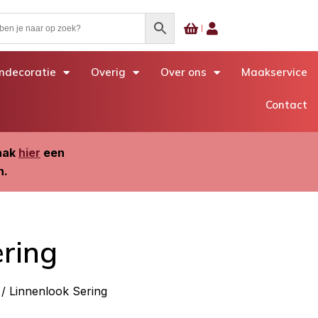
decoratie
Overig
Over ons
Maakservice
Contact
Maak
hier
een
n.
ering
/ Linnenlook Sering