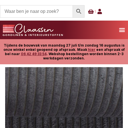
Tijdens de bouwvak van maandag 27 juli t/m zondag 16 augustus is
onze winkel enkel geopend op afspraak. Maak
hier
een afspraak of
bel naar
06 42 49 33 54
. Webshop bestellingen worden binnen 2-3
werkdagen verzonden.