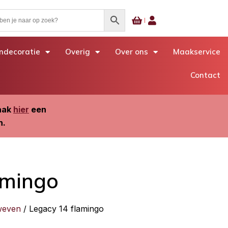
decoratie
Overig
Over ons
Maakservice
Contact
Maak
hier
een
n.
amingo
weven
/ Legacy 14 flamingo