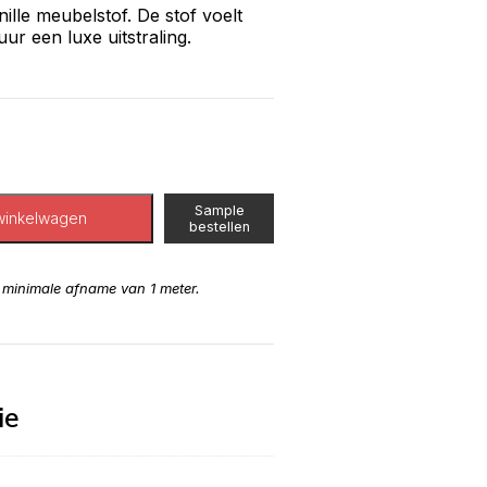
ille meubelstof. De stof voelt
ur een luxe uitstraling.
Sample
winkelwagen
bestellen
n minimale afname van 1 meter.
ie