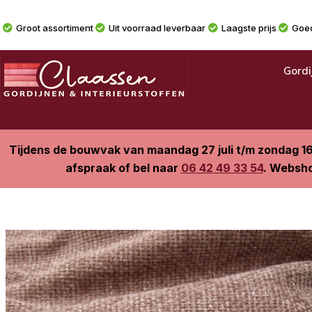
Groot assortiment
Uit voorraad leverbaar
Laagste prijs
Goed
Gordi
Tijdens de bouwvak van maandag 27 juli t/m zondag 1
afspraak of bel naar
06 42 49 33 54
. Websho