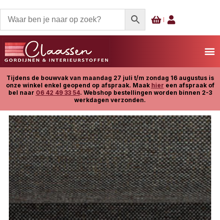
Tijdens de bouwvak van maandag 27 juli t/m zondag 16 augustus is
onze winkel enkel geopend op afspraak. Maak
hier
een afspraak of
bel naar
06 42 49 33 54
. Webshop bestellingen worden binnen 2-3
werkdagen verzonden.