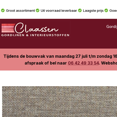
Groot assortiment
Uit voorraad leverbaar
Laagste prijs
Goed
Gordi
Tijdens de bouwvak van maandag 27 juli t/m zondag 1
afspraak of bel naar
06 42 49 33 54
. Websho