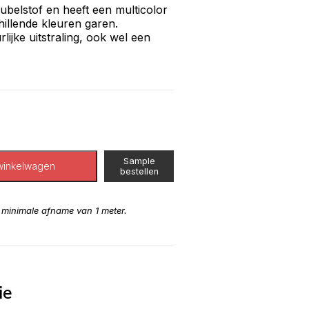
eubelstof en heeft een multicolor
hillende kleuren garen.
lijke uitstraling, ook wel een
Sample
winkelwagen
bestellen
n minimale afname van 1 meter.
ie